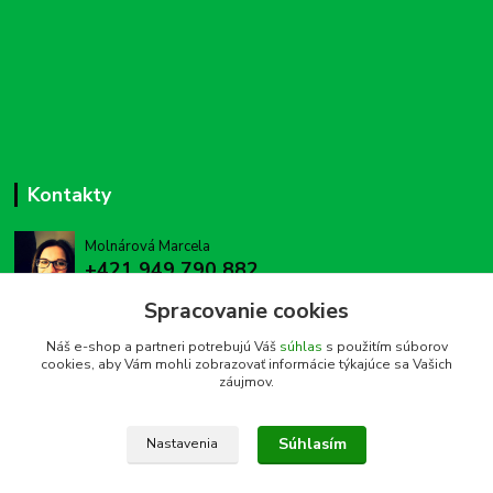
Kontakty
Molnárová Marcela
+421 949 790 882
(Po-Pia, 8-16 hod.)
Spracovanie cookies
vetom@vetom.sk
Náš e-shop a partneri potrebujú Váš
súhlas
s použitím súborov
cookies, aby Vám mohli zobrazovať informácie týkajúce sa Vašich
záujmov.
Súhlasím
Nastavenia
Upravit sběr cookies.