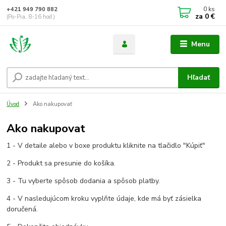
0
ks
+421 949 790 882
za
0 €
(Po-Pia, 8-16 hod.)
Menu
Hľadať
Úvod
Ako nakupovať
Ako nakupovat
1 - V detaile alebo v boxe produktu kliknite na tlačidlo "Kúpiť"
2 - Produkt sa presunie do košíka.
3 - Tu vyberte spôsob dodania a spôsob platby.
4 - V nasledujúcom kroku vyplňte údaje, kde má byť zásielka
doručená.