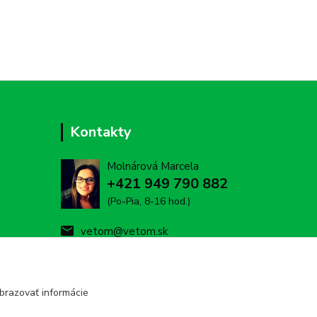
Kontakty
Molnárová Marcela
+421 949 790 882
(Po-Pia, 8-16 hod.)
vetom@vetom.sk
brazovať informácie