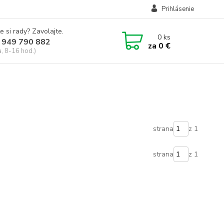
Prihlásenie
e si rady? Zavolajte.
0
ks
 949 790 882
za
0 €
a, 8-16 hod.)
strana
z 1
strana
z 1