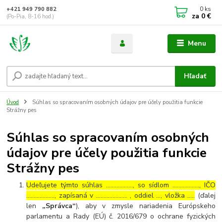
0
ks
+421 949 790 882
za
0 €
(Po-Pia, 8-16 hod.)
Menu
Hľadať
Úvod
Súhlas so spracovaním osobných údajov pre účely použitia funkcie
Strážny pes
Súhlas so spracovaním osobných
údajov pre účely použitia funkcie
Strážny pes
Udeľujete týmto súhlas ……………..., so sídlom ………………, IČO
………………., zapísaná v ………………… , oddiel …, vložka …..
(ďalej
len
„Správca“
), aby v zmysle nariadenia Európskeho
parlamentu a Rady (EÚ) č. 2016/679 o ochrane fyzických