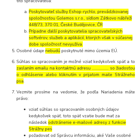
títo spracovatelia:
Poskytovateľ služby Eshop-rychlo, prevádzkovanej
spoločnosťou Golemos s.r.o., sídlom Zátkovo nábřeží
448/73, 370 01, České Budějovice, ČR
Prípadne ďalší poskytovatelia spracovateľských
softvérov, služieb a aplikácií, ktorých však v súčasnej
dobe spoločnosť nevyužíva.
Osobné údaje
nebudú
poskytnuté mimo územia EÚ.
Súhlas so spracovaním je možné vziať kedykoľvek späť a to
zaslaním emailu na kontaktnú adresu ..……………. so žiadosťou
o odhlásenie alebo kliknutím v prijatom maile Strážneho
psa
.
Vezmite prosíme na vedomie, že podľa Nariadenia máte
právo:
vziať súhlas so spracovaním osobných údajov
kedykoľvek späť, toto späť vzatie bude mať za
následok
odstránenie e-mailové adresy z funkcie
Strážny pes
požadovať od Správcu informáciu, aké Vaše osobné